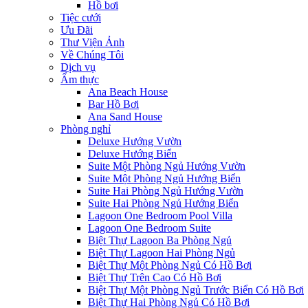
Hồ bơi
Tiệc cưới
Ưu Đãi
Thư Viện Ảnh
Về Chúng Tôi
Dịch vụ
Ẩm thực
Ana Beach House
Bar Hồ Bơi
Ana Sand House
Phòng nghỉ
Deluxe Hướng Vườn
Deluxe Hướng Biển
Suite Một Phòng Ngủ Hướng Vườn
Suite Một Phòng Ngủ Hướng Biển
Suite Hai Phòng Ngủ Hướng Vườn
Suite Hai Phòng Ngủ Hướng Biển
Lagoon One Bedroom Pool Villa
Lagoon One Bedroom Suite
Biệt Thự Lagoon Ba Phòng Ngủ
Biệt Thự Lagoon Hai Phòng Ngủ
Biệt Thự Một Phòng Ngủ Có Hồ Bơi
Biệt Thự Trên Cao Có Hồ Bơi
Biệt Thự Một Phòng Ngủ Trước Biển Có Hồ Bơi
Biệt Thự Hai Phòng Ngủ Có Hồ Bơi