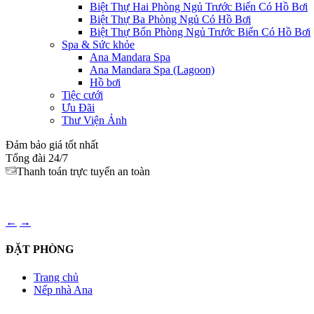
Biệt Thự Hai Phòng Ngủ Trước Biển Có Hồ Bơi
Biệt Thự Ba Phòng Ngủ Có Hồ Bơi
Biệt Thự Bốn Phòng Ngủ Trước Biển Có Hồ Bơi
Spa & Sức khỏe
Ana Mandara Spa
Ana Mandara Spa (Lagoon)
Hồ bơi
Tiệc cưới
Ưu Đãi
Thư Viện Ảnh
Đảm bảo giá tốt nhất
Tổng đài 24/7
Thanh toán trực tuyến an toàn
←
→
ĐẶT PHÒNG
Close
Trang chủ
Nếp nhà Ana