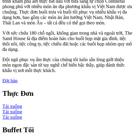
trình khám phá ẩm thực bắt đầu với bữa sáng tự chọn Continetal
phong phú với nhiều món ăn địa phương khẩu vị Việt Nam được ưa
chuộng. Thực đơn buổi trưa và buổi tối phục vụ nhiều khẩu vị đa
dạng hơn, bao gồm các món ăn âm hưởng Việt Nam, Nhật Bản,
Thái Lan và món Âu – tất cả đều có thể gọi theo món.
Với sức chứa 180 chỗ ngồi, không gian trong nhà và ngoài trời, The
Sand House là địa điểm hoàn hảo cho buổi họp mặt gia đình, tiệc
thôi nôi, tiệc công ty, tiệc chiêu đãi hoặc các buổi họp nhóm quy mô
đa dạng.
Đội ngũ phục vụ ẩm thực của chúng tôi luôn sẵn lòng giới thiệu
món ngon đặc sản từ tay nghề chế biến bậc thầy, giúp đánh thức
khẩu vị nơi mỗi thực khách.
Đặt bàn
Thực Đơn
Tải xuống
Tải xuống
Tải xuống
Buffet Tối