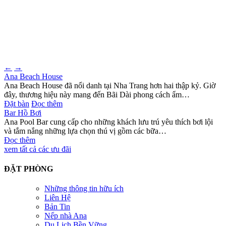
←
→
Ana Beach House
Ana Beach House đã nổi danh tại Nha Trang hơn hai thập kỷ. Giờ
đây, thương hiệu này mang đến Bãi Dài phong cách ẩm…
Đặt bàn
Đọc thêm
Bar Hồ Bơi
Ana Pool Bar cung cấp cho những khách lưu trú yêu thích bơi lội
và tắm nắng những lựa chọn thú vị gồm các bữa…
Đọc thêm
xem tất cả các ưu đãi
ĐẶT PHÒNG
Close
Những thông tin hữu ích
Liên Hệ
Bản Tin
Nếp nhà Ana
Du Lịch Bền Vững