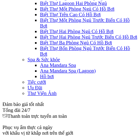
Biệt Thự Lagoon Hai Phòng Ngủ
Biệt Thự Một Phòng Ngủ Có Hồ Bơi
Biệt Thự Trên Cao Có Hồ Bơi
Biệt Thự Một Phòng Ngủ Trước Biển Có Hồ
Bơi
Biệt Thự Hai Phòng Ngủ Có Hồ Bơi
Biệt Thự Hai Phòng Ngủ Trước Biển Có Hồ Bơi
Biệt Thự Ba Phòng Ngủ Có Hồ Bơi
Biệt Thự Bốn Phòng Ngủ Trước Biển Có Hồ
Bơi
Spa & Sức khỏe
Ana Mandara Spa
Ana Mandara Spa (Lagoon)
Hồ bơi
Tiệc cưới
Ưu Đãi
Thư Viện Ảnh
Đảm bảo giá tốt nhất
Tổng đài 24/7
Thanh toán trực tuyến an toàn
Phục vụ ẩm thực cả ngày
với khẩu vị từ khắp nơi trên thế giới